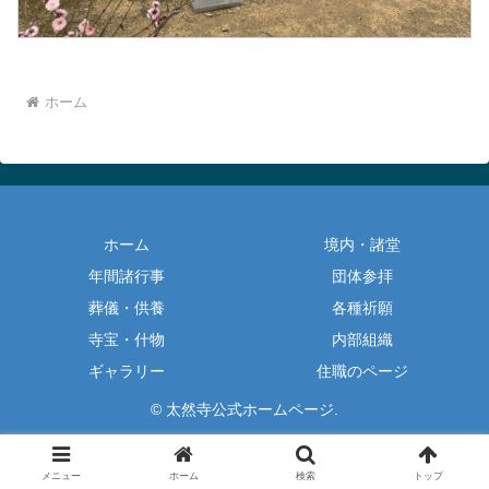
ホーム
ホーム
境内・諸堂
年間諸行事
団体参拝
葬儀・供養
各種祈願
寺宝・什物
内部組織
ギャラリー
住職のページ
© 太然寺公式ホームページ.
メニュー
ホーム
検索
トップ