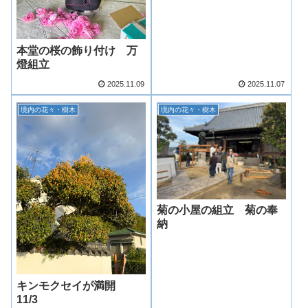
本堂の桜の飾り付け 万
燈組立
2025.11.09
2025.11.07
境内の花々・樹木
境内の花々・樹木
菊の小屋の組立 菊の奉
納
キンモクセイが満開
11/3