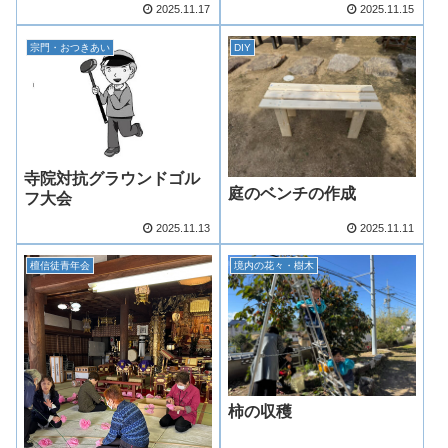
2025.11.17
2025.11.15
宗門・おつきあい
DIY
寺院対抗グラウンドゴル
庭のベンチの作成
フ大会
2025.11.13
2025.11.11
檀信徒青年会
境内の花々・樹木
柿の収穫