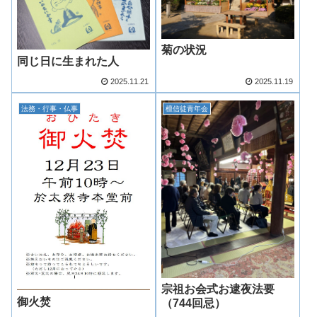
菊の状況
同じ日に生まれた人
2025.11.21
2025.11.19
法務・行事・仏事
檀信徒青年会
宗祖お会式お逮夜法要
御火焚
（744回忌）