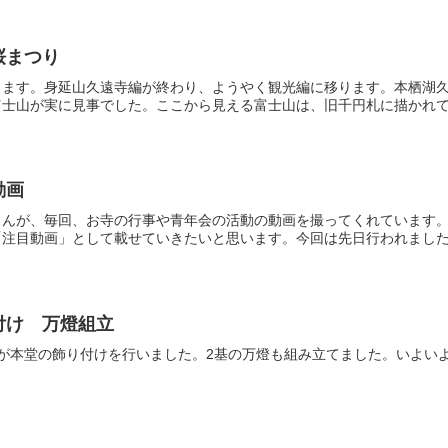
桜まつり
きます。身延山久遠寺編が終わり、ようやく観光編に移ります。本栖湖
士山が実に見事でした。ここから見える富士山は、旧千円札に描かれてい
動画
んが、毎回、お寺の行事や青年会の活動の動画を撮ってくれています。Y
注目動画」として載せていきたいと思います。今回は先日行われました鬼
付け 万燈組立
が本堂の飾り付けを行いました。2基の万燈も組み立てました。いよい