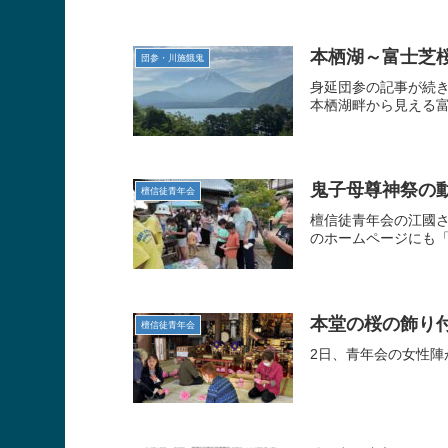
本栖湖～富士芝
団参・川施餓鬼
身延団参の記事が続
本栖湖畔から見える富
鬼子母尊神祭の
檀信徒青年会
檀信徒青年会の江國さ
のホームページにも「
本堂の桜の飾り
檀信徒青年会
2日、青年会の女性陣