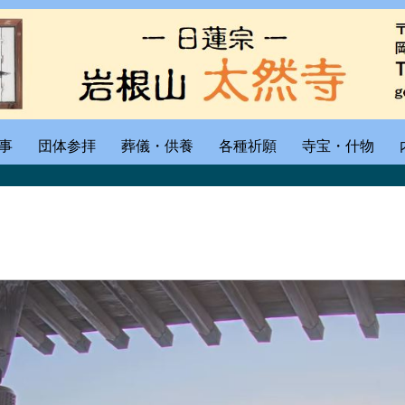
事
団体参拝
葬儀・供養
各種祈願
寺宝・什物