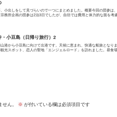
め
事、小出しをして見づらいので一つにまとめました。概要今回の団参は
宗務所企画の団参は2泊3日でしたが、自坊では費用と体力的な面を考慮し
寺・小豆島（日帰り旅行）2
岡山港から小豆島に向けて出港です。天候に恵まれ、快適な船旅となり
観光スポット、恋人の聖地「エンジェルロード」を訪れました。昼食場所
ません。
※
が付いている欄は必須項目です