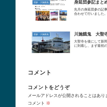
身延団参記まと
団参・川施餓鬼
先月の身延団参の記
合わせて行いました。
川施餓鬼 大聖
団参・川施餓鬼
大聖寺を後にして新
に到着し、まず最初の
コメント
コメントをどうぞ
メールアドレスが公開されることはあり
コメント
※