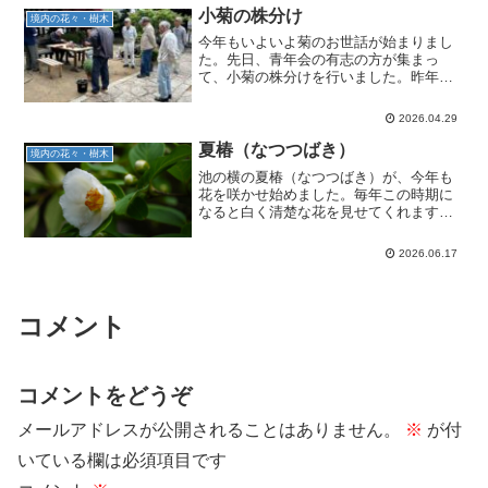
え替えました。青年...
小菊の株分け
境内の花々・樹木
今年もいよいよ菊のお世話が始まりまし
た。先日、青年会の有志の方が集まっ
て、小菊の株分けを行いました。昨年開
花した小菊の株を分けて、ビニールポッ
トに植えてやります。最初は日陰に置
2026.04.29
き、ある程度根付いたら日の当たるとこ
ろに出します。水は毎日やりま...
夏椿（なつつばき）
境内の花々・樹木
池の横の夏椿（なつつばき）が、今年も
花を咲かせ始めました。毎年この時期に
なると白く清楚な花を見せてくれます
が、今年は例年以上に蕾が多く、たくさ
んの花を楽しませてくれそうです。濃い
2026.06.17
緑の葉の中に浮かぶ白い花は、梅雨の合
間の境内を明るく彩ってくれ...
コメント
コメントをどうぞ
メールアドレスが公開されることはありません。
※
が付
いている欄は必須項目です