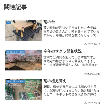
関連記事
菊の台
DIY
菊の奉納が近づいてきました。今年は、
青年会の皆さんが小菊を各々育てていま
すから、奉納が結構な数になりそうで
す。そこで、端材を集めて小菊を置く台
を色々と作っています。また、大菊の場
2025.10.13
合、複数の鉢を高さを揃えて並べるの
で、高さを調整するための5～...
今年のサクラ開花状況
境内の花々・樹木
世間では満開を迎えています桜ですが、
太然寺の桜はようやく開花してきまし
た。まず帝釈天堂左の3本。昨年植えた左
端の桜が辛うじて数輪花を付け開花して
きました。他の2本は葉っぱだけです。真
2026.04.05
ん中の桜は去年は咲いたのですが。次に
帝釈天堂右の2本ですが...
菊の植え替え
境内の花々・樹木
26日、檀信徒青年会による菊の植え替
え、配布が行われました。先月届けられ
たビニールポットの苗を大きめの鉢に移
し替えるのですが、まず土作りです。赤
玉土3、腐葉土2、鹿沼土1の割合で配合し
2025.05.27
ます。そして、45本の苗を大きな鉢に植