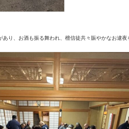
があり、お酒も振る舞われ、檀信徒共々賑やかなお逮夜