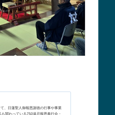
向けて、日蓮聖人御報恩謝徳の行事や事業
も関わっている750遠忌報恩奉行会・