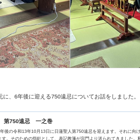
に、6年後に迎える750遠忌についてお話をしました。
 第750遠忌 一之巻
年後の令和13年10月13日に日蓮聖人第750遠忌を迎えます。それに
ます。そのための指針として、表記教箋が宗門より送られてきました。私