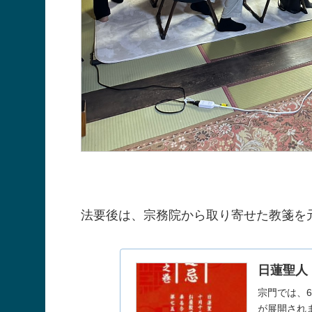
法要後は、宗務院から取り寄せた教箋を元
日蓮聖人
宗門では、6
が展開され