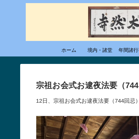
ホーム
境内・諸堂
年間諸行
宗祖お会式お逮夜法要（74
12日、宗祖お会式お逮夜法要（744回