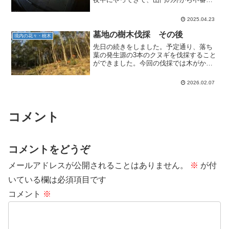
（折り鶴？、変な文書等）を投げ入れる
ようになったからです。実害はないので
2025.04.23
すが、あまり気持ちいいものではありま
せんね。カメラを設置して...
墓地の樹木伐採 その後
境内の花々・樹木
先日の続きをしました。予定通り、落ち
葉の発生源の3本のクヌギを伐採すること
ができました。今回の伐採では木がかな
り斜面下側に傾いていたため、チルホー
ルを2本使い、無事お墓を避けて伐採する
2026.02.07
ことができました。しかし、木を切ると
また新たに気になる木...
コメント
コメントをどうぞ
メールアドレスが公開されることはありません。
※
が付
いている欄は必須項目です
コメント
※