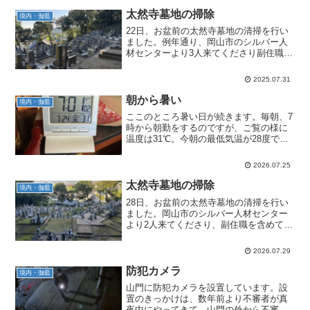
太然寺墓地の掃除
境内・伽藍
22日、お盆前の太然寺墓地の清掃を行い
ました。例年通り、岡山市のシルバー人
材センターより3人来てくださり副住職を
含めて5人で行いました。おかげさまで綺
麗になりました。ただ、先日の記事でお
2025.07.31
知らせしたように、ゴミ焼却場を閉鎖し
たので落ち葉の処理...
朝から暑い
境内・伽藍
ここのところ暑い日が続きます。毎朝、7
時から朝勤をするのですが、ご覧の様に
温度は31℃。今朝の最低気温が28度です
からこんなもんでしょう。皆さんからよ
く「お寺は涼しいでしょう」と言われる
2026.07.25
のですがそんなことはないですね。開け
っぱなしてやれば少...
太然寺墓地の掃除
境内・伽藍
28日、お盆前の太然寺墓地の清掃を行い
ました。岡山市のシルバー人材センター
より2人来てくださり、副住職を含めて4
人で行いました。早朝7時より始め11時頃
には終わることができました。先月、落
2026.07.29
ち葉だけざっと掃除を行っていたので、
比較的早く終わる...
防犯カメラ
境内・伽藍
山門に防犯カメラを設置しています。設
置のきっかけは、数年前より不審者が真
夜中にやってきて、山門の外から不審物