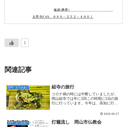
1
関連記事
組寺の旅行
宗門・おつきあい
コロナ禍の時には中断していましたが、
岡山組寺では年に1回この時期に1泊の旅
行に行っています。今年は、高知に行っ
てきました。中四国教区なので数年に1回
は訪れていたところで、新鮮味は無かっ
2026.06.27
たのですが、それなりに楽しめました。1
日目は岡山駅10:...
灯籠流し 岡山市仏教会
宗門・おつきあい