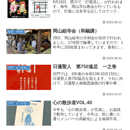
8月16日、西川で「灯籠流し」が行われま
す。毎年、岡山市仏教会が行っているも
ので、灯籠に法名等を記してロウソクを
灯して西川に流します。供養の法要も行
われます。灯籠は、初盆の仏さまのおら
2025.08.11
れる家には配布しています。お寺に若干
余部もあります。現地...
岡山組寺会（和融講）
地域・学校区
29日、岡山組寺の月例会が自坊で行われ
ました。17寺院で輪番していますので、1
年半に1回程度まわってきます。最初に本
堂で20分程度お経を上げ、その後連絡会
議を行います。会議では、その他とし
2025.08.31
て、組寺の皆さんに「保護司になってみ
ませんか」という...
日蓮聖人 第750遠忌 一之巻
宗門・おつきあい
宗門では、6年後の令和13年10月13日に
日蓮聖人第750遠忌を迎えます。それに向
けて、日蓮聖人御報恩謝徳の行事や事業
が展開されます。そのための指針とし
て、表記教箋が宗門より送られてきまし
2025.10.07
た。私も関わっている750遠忌報恩奉行
会・教箋部会の...
心の散歩道VOL.40
宗門・おつきあい
今年も「心の散歩道」が完成し、お盆経
で配布しています。今年は、前に書いた
通りメンバーの高齢化による体調不良等
で、原稿の執筆、編集会議等に若干影響
がありましたがなんとか完成しました。
2025.08.13