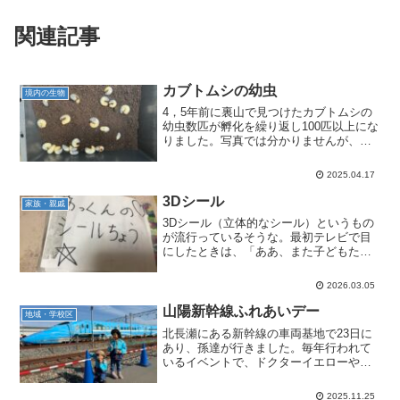
関連記事
カブトムシの幼虫
境内の生物
4，5年前に裏山で見つけたカブトムシの
幼虫数匹が孵化を繰り返し100匹以上にな
りました。写真では分かりませんが、結
構な大きさです。幼虫の間はマット（養
分を含んだ土）を替えたり、フンを取り
2025.04.17
除いたりと何かと大変ですが、30過ぎの
息子が孫の為にと...
3Dシール
家族・親戚
3Dシール（立体的なシール）というもの
が流行っているそうな。最初テレビで目
にしたときは、「ああ、また子どもたち
の間で新しいブームが始まったか」くら
いに思っていました。ところが、これが
2026.03.05
なかなか侮れません。「〇〇店に入荷し
たらしい」という情報を...
山陽新幹線ふれあいデー
地域・学校区
北長瀬にある新幹線の車両基地で23日に
あり、孫達が行きました。毎年行われて
いるイベントで、ドクターイエローや、
ワンピース新幹線（せとうちブルー号）
等の展示があったようです。子供達はも
2025.11.25