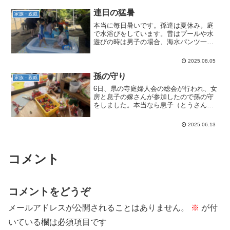
ちろん、撮り鉄？達も多かったようで
す。例によってじいじはお...
連日の猛暑
家族・親戚
本当に毎日暑いです。孫達は夏休み。庭
で水浴びをしています。昔はプールや水
遊びの時は男子の場合、海水パンツ一丁
でしたが、ご覧のようにラッシュガート
とか呼ばれるものを着て入っています。
2025.08.05
日焼けや擦り傷、虫刺され等の防止だそ
うです。
孫の守り
家族・親戚
6日、県の寺庭婦人会の総会が行われ、女
房と息子の嫁さんが参加したので孫の守
をしました。本当なら息子（とうさん）
がいる予定でしたが、総会の手伝いにか
り出され守りが回ってきました。上の子
2025.06.13
は幼稚園に行っているので下の子だけだ
ったのですが、3才にな...
コメント
コメントをどうぞ
メールアドレスが公開されることはありません。
※
が付
いている欄は必須項目です