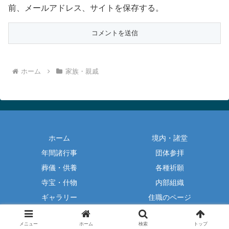
前、メールアドレス、サイトを保存する。
ホーム
家族・親戚
ホーム
境内・諸堂
年間諸行事
団体参拝
葬儀・供養
各種祈願
寺宝・什物
内部組織
ギャラリー
住職のページ
© 太然寺公式ホームページ.
メニュー
ホーム
検索
トップ