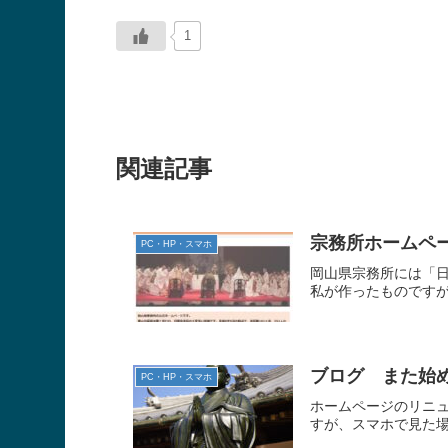
1
関連記事
宗務所ホームペ
PC・HP・スマホ
岡山県宗務所には「
私が作ったものですが
ブログ また始
PC・HP・スマホ
ホームページのリニュ
すが、スマホで見た場