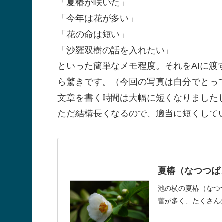
「夏椿が咲いた」
「今年は花が多い」
「花の命は短い」
「沙羅双樹の話を入れたい」
といった簡単なメモ程度。それをAIに
ら驚きです。（今回の写真は自分でとっ
文章を書く時間は大幅に短くなりました
ただ結構長くなるので、適当に短くして
夏椿（なつつば
池の横の夏椿（なつ
蕾が多く、たくさん