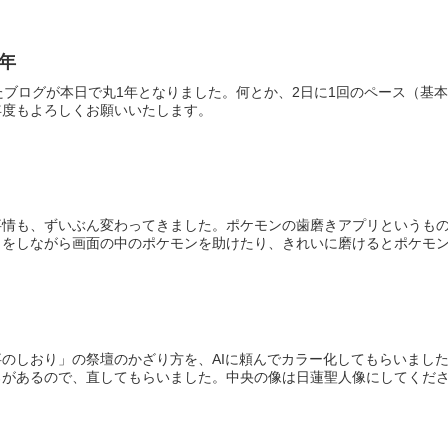
年
たブログが本日で丸1年となりました。何とか、2日に1回のペース（基
年度もよろしくお願いいたします。
事情も、ずいぶん変わってきました。ポケモンの歯磨きアプリというも
をしながら画面の中のポケモンを助けたり、きれいに磨けるとポケモンを
のしおり」の祭壇のかざり方を、AIに頼んでカラー化してもらいまし
があるので、直してもらいました。中央の像は日蓮聖人像にしてください