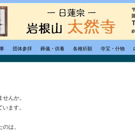
事
団体参拝
葬儀・供養
各種祈願
寺宝・什物
ませんか。
ています。
たのは、